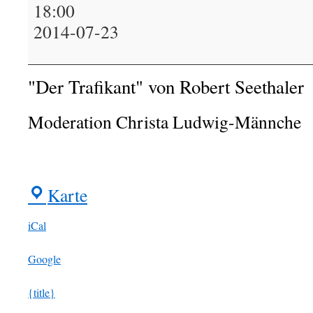
Lesekreis
18:00
2014-07-23
"Der Trafikant" von Robert Seethaler
Moderation Christa Ludwig-Männche
Karte
BIR-
Treff
iCal
Google
{title}