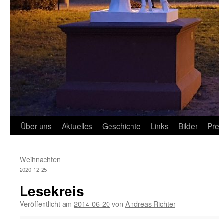
Über uns
Aktuelles
Geschichte
Links
Bilder
Pr
Weihnachten
2020-12-25
Lesekreis
Veröffentlicht am
2014-06-20
von
Andreas Richter