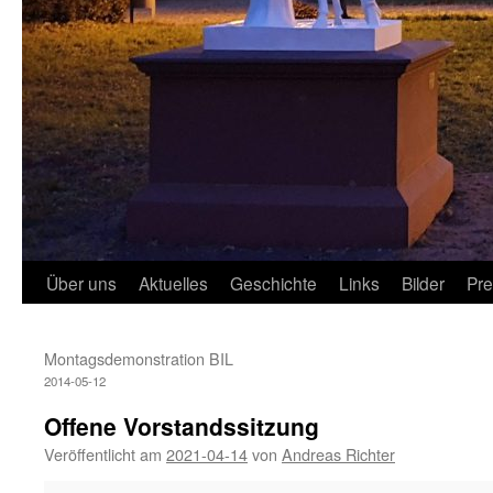
Über uns
Aktuelles
Geschichte
Links
Bilder
Pr
Montagsdemonstration BIL
2014-05-12
Offene Vorstandssitzung
Veröffentlicht am
2021-04-14
von
Andreas Richter
Offene