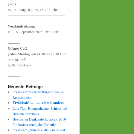
Jahre!
Sa., 23. August 2025, 15 – 18 Uhr
————————————————
———-
Vorstandssitzung
Di., 16. September 2025, 19:30 Uhr
————————————————
———-
Offenes Café
Jeden Montag
von 14:30 bis 17:30 Uhr
im BIR-Treff
(außer feiertags)
————————————————
———-
Neueste Beiträge
Erzählcafé: 50 Jahre Bürgerinitiative
Rumpenheim!
Erzählcafé ………. einmal anders
Link-Tipp: Rumpenheimer Schloss bei
Hessen-Tourismus
Hessischer Denkmalschutzpreis 2019
für Restaurierung der Turmuhr
Erzählcafé „Nun lass´ die Kirche mal