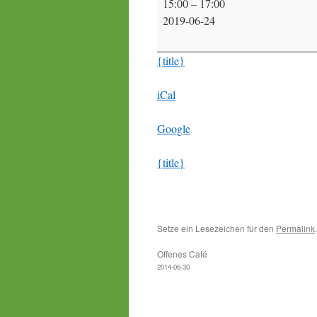
15:00
–
17:00
Café
2019-06-24
Fahrradwerkstatt
{title}
iCal
Google
{title}
Setze ein Lesezeichen für den
Permalink
.
Offenes Café
2014-06-30