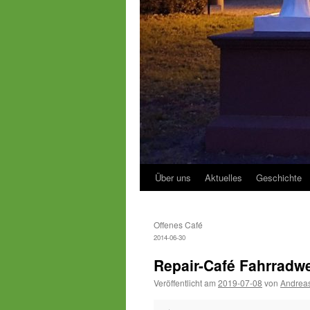
Über uns
Aktuelles
Geschichte
Offenes Café
2014-06-30
Repair-Café Fahrradwe
Veröffentlicht am
2019-07-08
von
Andreas
Repair-