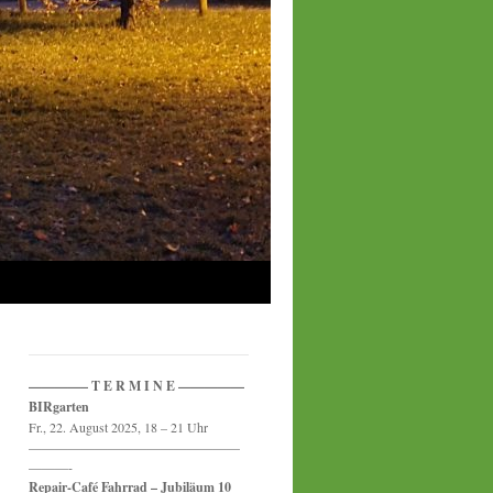
————– T E R M I N E —————
BIRgarten
Fr., 22. August 2025, 18 – 21 Uhr
————————————————
———-
Repair-Café Fahrrad – Jubiläum 10