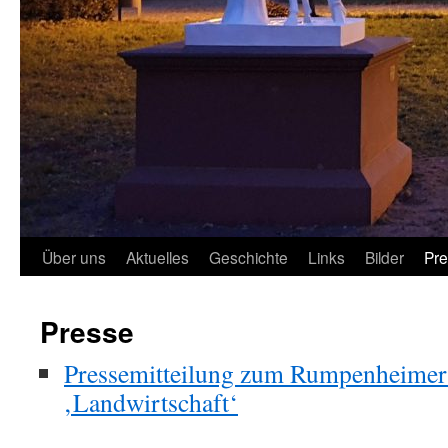
Über uns
Aktuelles
Geschichte
Links
Bilder
Pr
Presse
Pressemitteilung zum Rumpenheimer
‚Landwirtschaft‘