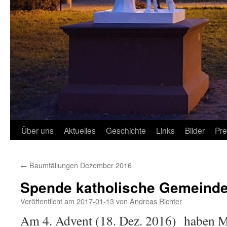
Über uns
Aktuelles
Geschichte
Links
Bilder
Pr
←
Baumfällungen Dezember 2016
Spende katholische Gemeind
Veröffentlicht am
2017-01-13
von
Andreas Richter
Am 4. Advent (18. Dez. 2016) haben Mi