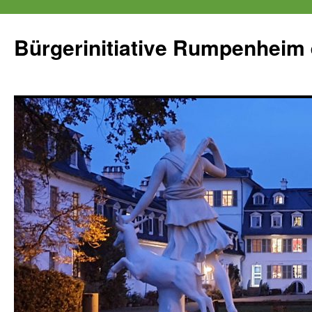
Zum
Inhalt
Bürgerinitiative Rumpenheim 
springen