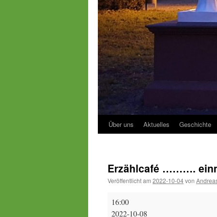
Über uns
Aktuelles
Geschichte
Erzählcafé ………. ein
Veröffentlicht am
2022-10-04
von
Andreas
Erzählcafé
16:00
……….
2022-10-08