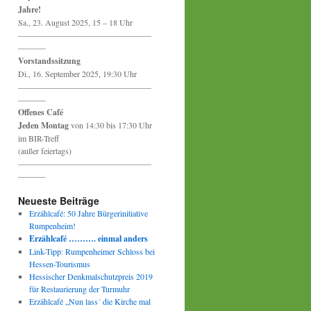
Jahre!
Sa., 23. August 2025, 15 – 18 Uhr
————————————————
———-
Vorstandssitzung
Di., 16. September 2025, 19:30 Uhr
————————————————
———-
Offenes Café
Jeden Montag
von 14:30 bis 17:30 Uhr
im BIR-Treff
(außer feiertags)
————————————————
———-
Neueste Beiträge
Erzählcafé: 50 Jahre Bürgerinitiative
Rumpenheim!
Erzählcafé ………. einmal anders
Link-Tipp: Rumpenheimer Schloss bei
Hessen-Tourismus
Hessischer Denkmalschutzpreis 2019
für Restaurierung der Turmuhr
Erzählcafé „Nun lass´ die Kirche mal