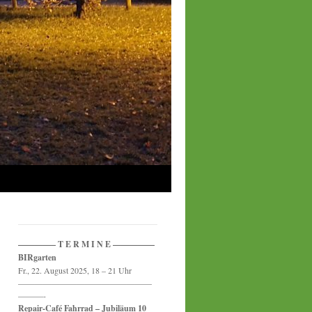
————– T E R M I N E —————
BIRgarten
Fr., 22. August 2025, 18 – 21 Uhr
————————————————
———-
Repair-Café Fahrrad – Jubiläum 10