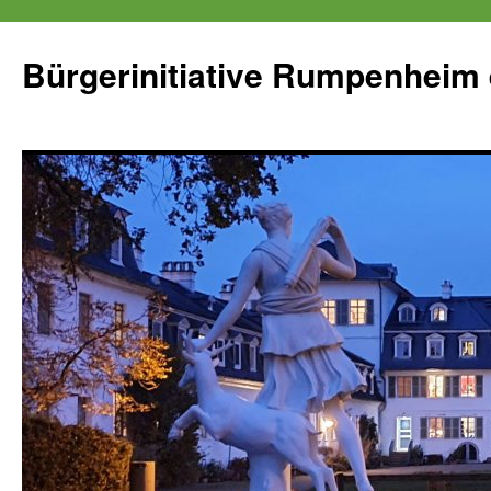
Zum
Inhalt
Bürgerinitiative Rumpenheim 
springen