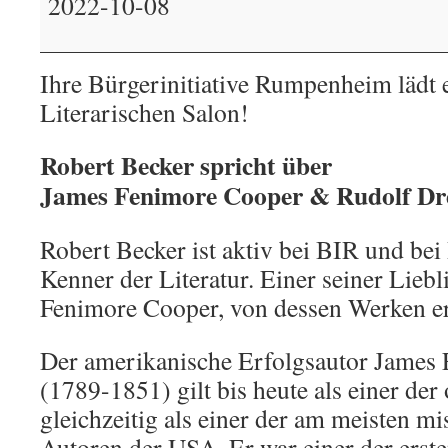
2022-10-08
einmal
anders
Ihre Bürgerinitiative Rumpenheim lädt 
Literarischen Salon!
Robert Becker spricht über
James Fenimore Cooper & Rudolf Dr
Robert Becker ist aktiv bei BIR und be
Kenner der Literatur. Einer seiner Liebl
Fenimore Cooper, von dessen Werken er 
Der amerikanische Erfolgsautor James
(1789-1851) gilt bis heute als einer der
gleichzeitig als einer der am meisten m
Autoren der USA. Er war einer der erst