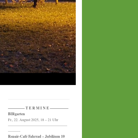
————– T E R M I N E —————
BIRgarten
Fr., 22. August 2025, 18 – 21 Uhr
————————————————
———-
Repair-Café Fahrrad – Jubiläum 10