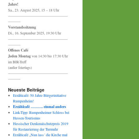
Jahre!
Sa., 23. August 2025, 15 – 18 Uhr
————————————————
———-
Vorstandssitzung
Di., 16. September 2025, 19:30 Uhr
————————————————
———-
Offenes Café
Jeden Montag
von 14:30 bis 17:30 Uhr
im BIR-Treff
(außer feiertags)
————————————————
———-
Neueste Beiträge
Erzählcafé: 50 Jahre Bürgerinitiative
Rumpenheim!
Erzählcafé ………. einmal anders
Link-Tipp: Rumpenheimer Schloss bei
Hessen-Tourismus
Hessischer Denkmalschutzpreis 2019
für Restaurierung der Turmuhr
Erzählcafé „Nun lass´ die Kirche mal