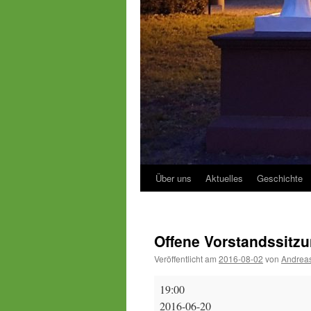
Über uns
Aktuelles
Geschichte
Offene Vorstandssitz
Veröffentlicht am
2016-08-02
von
Andreas
Offene
19:00
Vorstandssitzung
2016-06-20