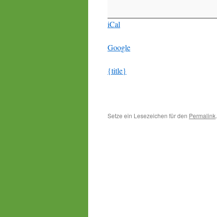
iCal
Google
{title}
Setze ein Lesezeichen für den
Permalink
.