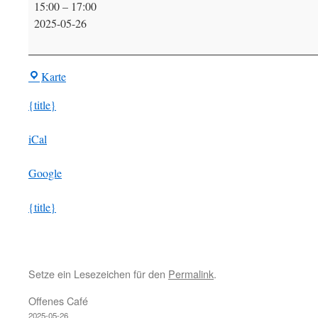
15:00
–
17:00
Café
2025-05-26
Fahrrad
BIR-
Karte
Treff
{title}
iCal
Google
{title}
Setze ein Lesezeichen für den
Permalink
.
Offenes Café
2025-05-26