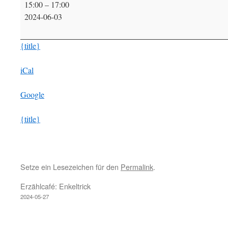
15:00
–
17:00
Café
2024-06-03
Fahrrad
{title}
iCal
Google
{title}
Setze ein Lesezeichen für den
Permalink
.
Erzählcafé: Enkeltrick
2024-05-27