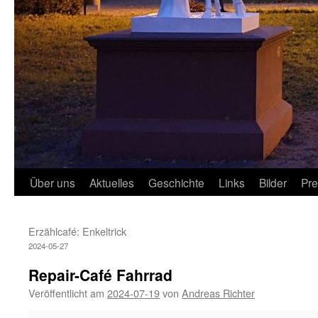
Über uns
Aktuelles
Geschichte
Links
Bilder
Pr
Erzählcafé: Enkeltrick
2024-05-27
Repair-Café Fahrrad
Veröffentlicht am
2024-07-19
von
Andreas Richter
Repair-