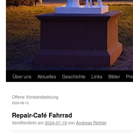
Über uns
Aktuelles
Geschichte
Links
Bilder
Pr
Offene Vorstandssitzung
2024-08-13
Repair-Café Fahrrad
Veröffentlicht am
2024-07-19
von
Andreas Richter
Repair-