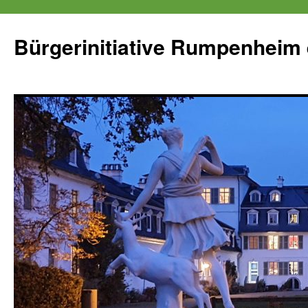
Zum
Inhalt
Bürgerinitiative Rumpenheim 
springen