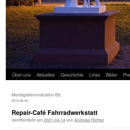
Über uns
Aktuelles
Geschichte
Links
Bilder
Pr
Montagsdemonstration BIL
2014-06-30
Repair-Café Fahrradwerkstatt
Veröffentlicht am
2021-04-14
von
Andreas Richter
Repair-