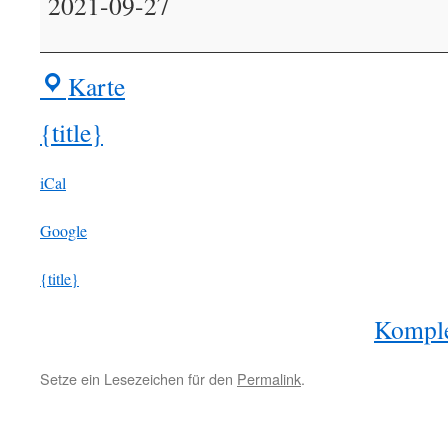
2021-09-27
Fahrradwerkstatt
Karte
BIR-
Treff
{title}
iCal
Google
{title}
Komple
Setze ein Lesezeichen für den
Permalink
.