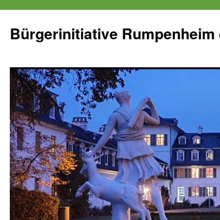
Zum
Inhalt
Bürgerinitiative Rumpenheim 
springen