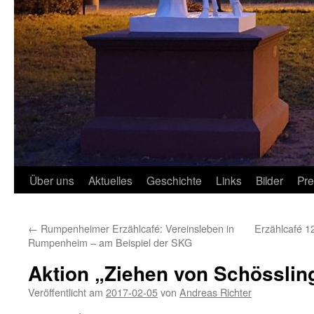
Über uns
Aktuelles
Geschichte
Links
Bilder
Pr
←
Rumpenheimer Erzählcafé: Vereinsleben in
Erzählcafé 1
Rumpenheim – am Beispiel der SKG
Aktion „Ziehen von Schösslin
Veröffentlicht am
2017-02-05
von
Andreas Richter