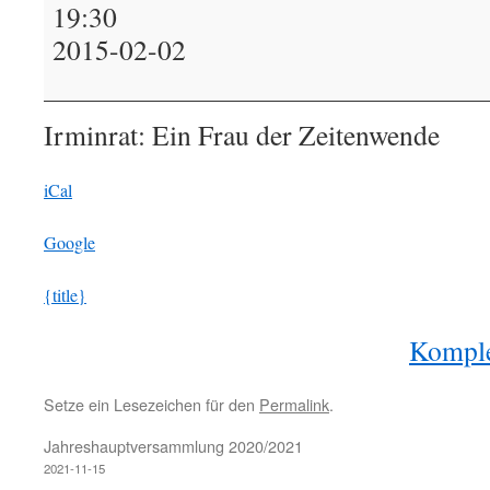
Autorenlesung
19:30
Frau
2015-02-02
Sabine
Laber-
Szillat
Irminrat: Ein Frau der Zeitenwende
iCal
Google
{title}
Komple
Setze ein Lesezeichen für den
Permalink
.
Jahreshauptversammlung 2020/2021
2021-11-15