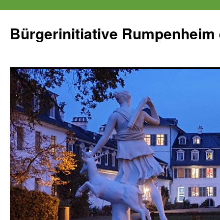
Zum
Inhalt
Bürgerinitiative Rumpenheim 
springen