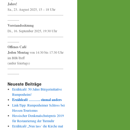
Jahre!
Sa., 23. August 2025, 15 – 18 Uhr
————————————————
———-
Vorstandssitzung
Di., 16. September 2025, 19:30 Uhr
————————————————
———-
Offenes Café
Jeden Montag
von 14:30 bis 17:30 Uhr
im BIR-Treff
(außer feiertags)
————————————————
———-
Neueste Beiträge
Erzählcafé: 50 Jahre Bürgerinitiative
Rumpenheim!
Erzählcafé ………. einmal anders
Link-Tipp: Rumpenheimer Schloss bei
Hessen-Tourismus
Hessischer Denkmalschutzpreis 2019
für Restaurierung der Turmuhr
Erzählcafé „Nun lass´ die Kirche mal