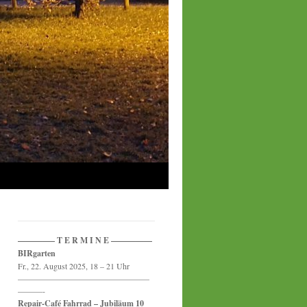
————– T E R M I N E —————
BIRgarten
Fr., 22. August 2025, 18 – 21 Uhr
————————————————
———-
Repair-Café Fahrrad – Jubiläum 10