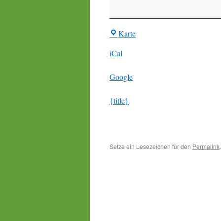
BIR-
Karte
Treff
iCal
Google
{title}
Setze ein Lesezeichen für den
Permalink
.