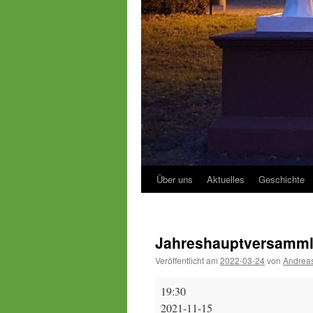
Über uns
Aktuelles
Geschichte
Jahreshauptversamml
Veröffentlicht am
2022-03-24
von
Andreas
Jahreshauptversammlung
19:30
2020/2021
2021-11-15