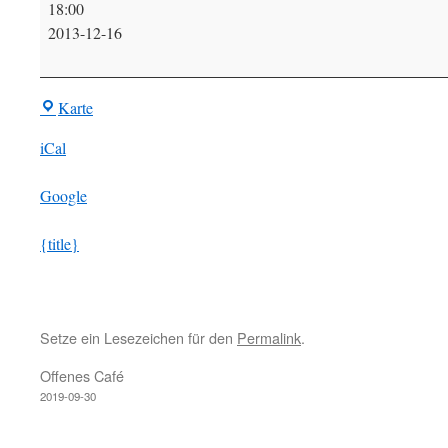
18:00
Adventskalender
2013-12-16
BIR-
Karte
Treff
iCal
Google
{title}
Setze ein Lesezeichen für den
Permalink
.
Offenes Café
2019-09-30