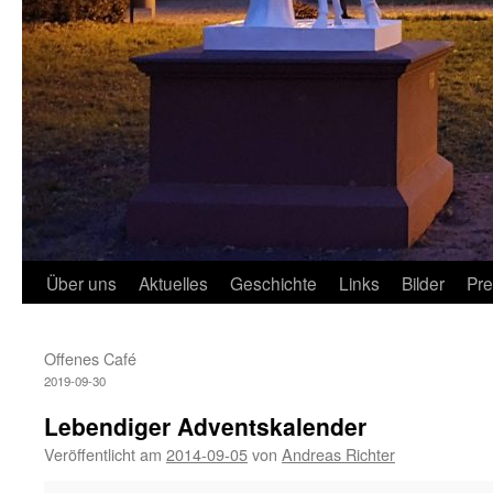
Über uns
Aktuelles
Geschichte
Links
Bilder
Pr
Offenes Café
2019-09-30
Lebendiger Adventskalender
Veröffentlicht am
2014-09-05
von
Andreas Richter
Lebendiger