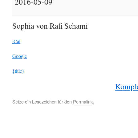
2016-05-09
Christa
Männche
Sophia von Rafi Schami
iCal
Google
{title}
Komple
Setze ein Lesezeichen für den
Permalink
.