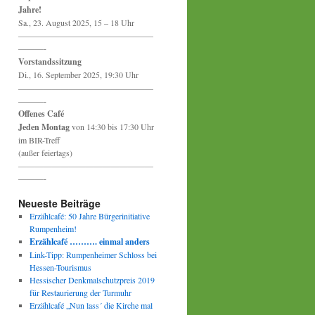
Jahre!
Sa., 23. August 2025, 15 – 18 Uhr
————————————————
———-
Vorstandssitzung
Di., 16. September 2025, 19:30 Uhr
————————————————
———-
Offenes Café
Jeden Montag
von 14:30 bis 17:30 Uhr
im BIR-Treff
(außer feiertags)
————————————————
———-
Neueste Beiträge
Erzählcafé: 50 Jahre Bürgerinitiative
Rumpenheim!
Erzählcafé ………. einmal anders
Link-Tipp: Rumpenheimer Schloss bei
Hessen-Tourismus
Hessischer Denkmalschutzpreis 2019
für Restaurierung der Turmuhr
Erzählcafé „Nun lass´ die Kirche mal