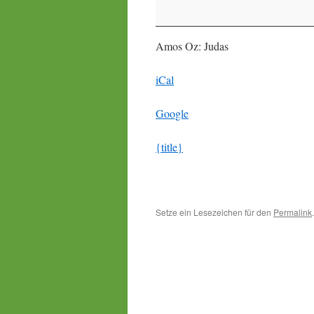
Christa
Männche
Amos Oz: Judas
iCal
Google
{title}
Setze ein Lesezeichen für den
Permalink
.