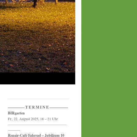
————– T E R M I N E —————
BIRgarten
Fr., 22. August 2025, 18 – 21 Uhr
————————————————
———-
Repair-Café Fahrrad – Jubiläum 10