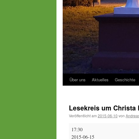
Über uns
Aktuelles
Geschichte
Lesekreis um Christa
Veröffentlicht am
2015-06-10
von
Andreas
Lesekreis
17:30
um
2015-06-15