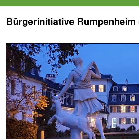
Zum
Inhalt
Bürgerinitiative Rumpenheim 
springen