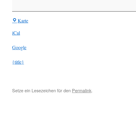
BIR-
Karte
Treff
iCal
Google
{title}
Setze ein Lesezeichen für den
Permalink
.