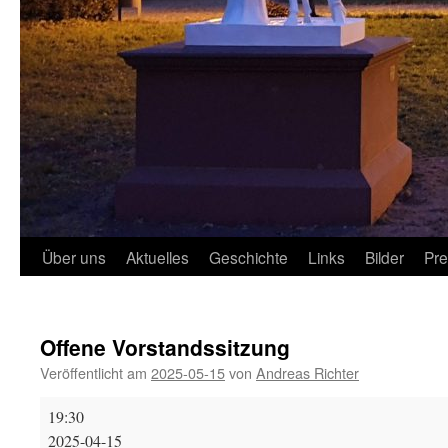
Über uns
Aktuelles
Geschichte
Links
Bilder
Pr
Offene Vorstandssitzung
Veröffentlicht am
2025-05-15
von
Andreas Richter
Offene
19:30
Vorstandssitzung
2025-04-15