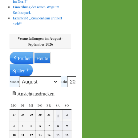
im Dorf!“
Einweihung der neuen Wege im
Schlosspark
Erzählcafé „Rumpenheim erinnert
sich!“
Veranstaltungen im August–
September 2026
Früher
Heute
Später
Monat
Jahr
Ansicht
ausdrucken
MO
MONTAG
DI
DIENSTAG
MI
MITTWOCH
DO
DONNERSTAG
FR
FREITAG
SA
SAMSTAG
SO
SONNTAG
27
2026-
28
2026-
29
2026-
30
2026-
31
2026-
2
2026-
2026-
1
07-
07-
07-
07-
07-
08-
08-
27
28
29
30
31
02
3
2026-
4
2026-
5
2026-
6
2026-
7
2026-
8
2026-
9
2026-
01
08-
08-
08-
08-
08-
08-
08-
10
03
2026-
11
04
2026-
12
05
2026-
13
06
2026-
14
07
2026-
15
08
2026-
16
09
2026-