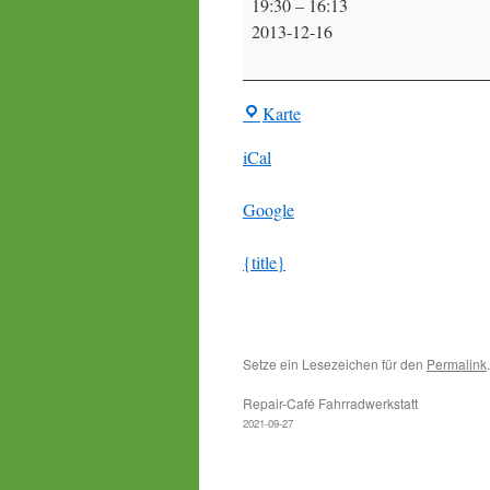
19:30
–
16:13
Vorstandssitzung
2013-12-16
BIR-
Karte
Treff
iCal
Google
{title}
Setze ein Lesezeichen für den
Permalink
.
Repair-Café Fahrradwerkstatt
2021-09-27