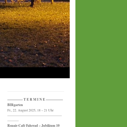
————– T E R M I N E —————
BIRgarten
Fr., 22. August 2025, 18 – 21 Uhr
————————————————
———-
Repair-Café Fahrrad – Jubiläum 10