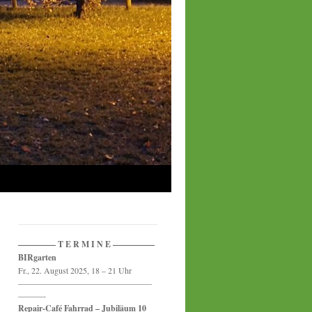
————– T E R M I N E —————
BIRgarten
Fr., 22. August 2025, 18 – 21 Uhr
————————————————
———-
Repair-Café Fahrrad – Jubiläum 10