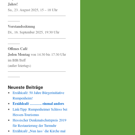
Jahre!
Sa., 23. August 2025, 15 – 18 Uhr
————————————————
———-
Vorstandssitzung
Di., 16. September 2025, 19:30 Uhr
————————————————
———-
Offenes Café
Jeden Montag
von 14:30 bis 17:30 Uhr
im BIR-Treff
(außer feiertags)
————————————————
———-
Neueste Beiträge
Erzählcafé: 50 Jahre Bürgerinitiative
Rumpenheim!
Erzählcafé ………. einmal anders
Link-Tipp: Rumpenheimer Schloss bei
Hessen-Tourismus
Hessischer Denkmalschutzpreis 2019
für Restaurierung der Turmuhr
Erzählcafé „Nun lass´ die Kirche mal