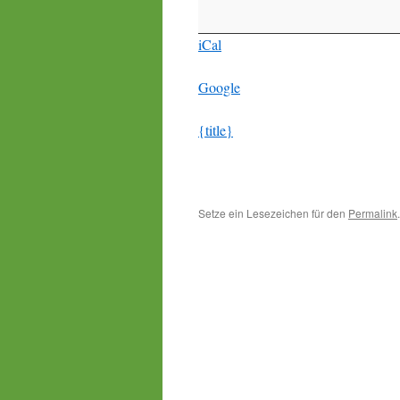
iCal
Google
{title}
Setze ein Lesezeichen für den
Permalink
.