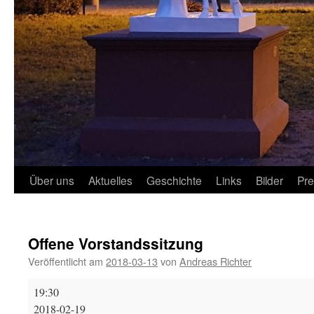
Über uns
Aktuelles
Geschichte
Links
Bilder
Pr
Offene Vorstandssitzung
Veröffentlicht am
2018-03-13
von
Andreas Richter
Offene
19:30
Vorstandssitzung
2018-02-19