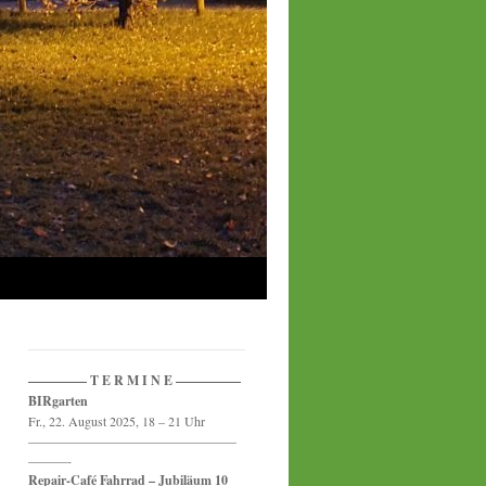
————– T E R M I N E —————
BIRgarten
Fr., 22. August 2025, 18 – 21 Uhr
————————————————
———-
Repair-Café Fahrrad – Jubiläum 10