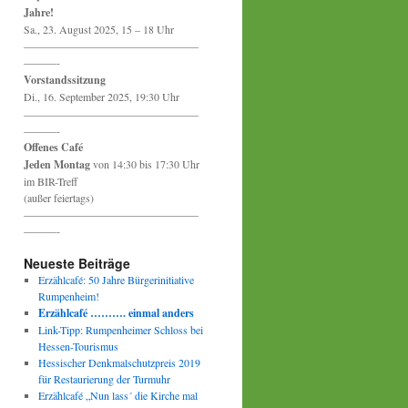
Jahre!
Sa., 23. August 2025, 15 – 18 Uhr
————————————————
———-
Vorstandssitzung
Di., 16. September 2025, 19:30 Uhr
————————————————
———-
Offenes Café
Jeden Montag
von 14:30 bis 17:30 Uhr
im BIR-Treff
(außer feiertags)
————————————————
———-
Neueste Beiträge
Erzählcafé: 50 Jahre Bürgerinitiative
Rumpenheim!
Erzählcafé ………. einmal anders
Link-Tipp: Rumpenheimer Schloss bei
Hessen-Tourismus
Hessischer Denkmalschutzpreis 2019
für Restaurierung der Turmuhr
Erzählcafé „Nun lass´ die Kirche mal