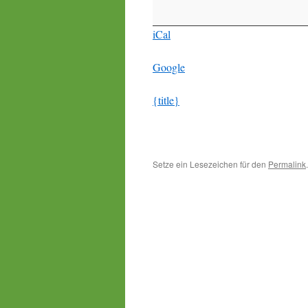
iCal
Google
{title}
Setze ein Lesezeichen für den
Permalink
.