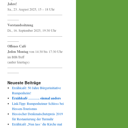
Jahre!
Sa., 23. August 2025, 15 – 18 Uhr
————————————————
———-
Vorstandssitzung
Di., 16. September 2025, 19:30 Uhr
————————————————
———-
Offenes Café
Jeden Montag
von 14:30 bis 17:30 Uhr
im BIR-Treff
(außer feiertags)
————————————————
———-
Neueste Beiträge
Erzählcafé: 50 Jahre Bürgerinitiative
Rumpenheim!
Erzählcafé ………. einmal anders
Link-Tipp: Rumpenheimer Schloss bei
Hessen-Tourismus
Hessischer Denkmalschutzpreis 2019
für Restaurierung der Turmuhr
Erzählcafé „Nun lass´ die Kirche mal