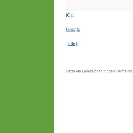
iCal
Google
{title}
Setze ein Lesezeichen für den
Permalink
.