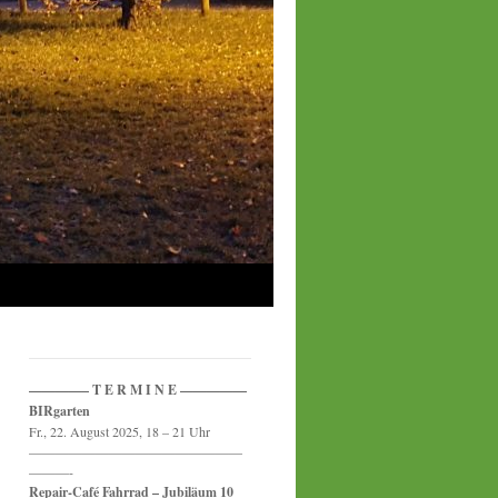
————– T E R M I N E —————
BIRgarten
Fr., 22. August 2025, 18 – 21 Uhr
————————————————
———-
Repair-Café Fahrrad – Jubiläum 10