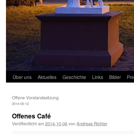
Über uns
Aktuelles
Geschichte
Links
Bilder
Pr
Offene Vorstandssitzung
2014-05-12
Offenes Café
Veröffentlicht am
2014-10-06
von
Andreas Richter
Offenes