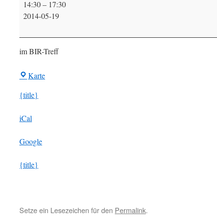
14:30
–
17:30
Café
2014-05-19
im BIR-Treff
BIR-
Karte
Treff
{title}
iCal
Google
{title}
Setze ein Lesezeichen für den
Permalink
.