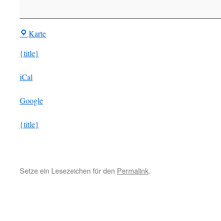
Fahrrad
BIR-
Karte
Treff
{title}
iCal
Google
{title}
Setze ein Lesezeichen für den
Permalink
.