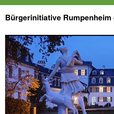
Zum
Inhalt
Bürgerinitiative Rumpenheim 
springen