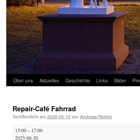
Über uns
Aktuelles
Geschichte
Links
Bilder
Pr
Repair-Café Fahrrad
Veröffentlicht am
2025-05-15
von
Andreas Richter
Repair-
15:00
–
17:00
Café
2025-06-30