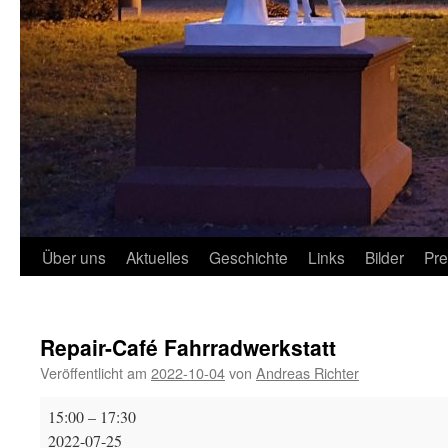
Über uns
Aktuelles
Geschichte
Links
Bilder
Pr
Repair-Café Fahrradwerkstatt
Veröffentlicht am
2022-10-04
von
Andreas Richter
Repair-
15:00
–
17:30
Café
2022-07-25