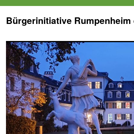
Zum
Inhalt
Bürgerinitiative Rumpenheim 
springen