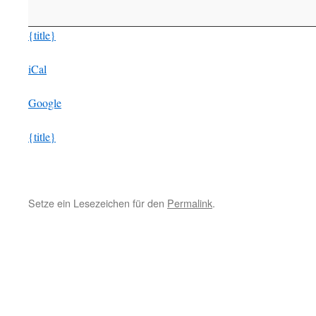
Fahrradwerkstatt
{title}
iCal
Google
{title}
Setze ein Lesezeichen für den
Permalink
.