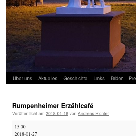
Über uns
Aktuelles
Geschichte
Links
Bilder
Pr
Rumpenheimer Erzählcafé
Veröffentlicht am
2018-01-16
von
Andreas Richter
Rumpenheimer
15:00
Erzählcafé
2018-01-27