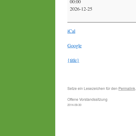
00:00
2026-12-25
iCal
Google
{title}
Setze ein Lesezeichen für den
Permalink
.
Offene Vorstandssitzung
2014-09-30