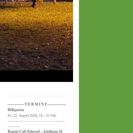
————– T E R M I N E —————
BIRgarten
Fr., 22. August 2025, 18 – 21 Uhr
————————————————
———-
Repair-Café Fahrrad – Jubiläum 10