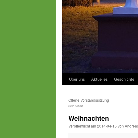
Über uns
Aktuelles
Geschichte
Offene Vorstandssitzung
2014-09-30
Weihnachten
Veröffentlicht am
2014-04-15
von
Andreas
Weihnachten