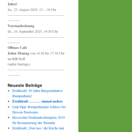
Jahre!
Sa., 23. August 2025, 15 – 18 Uhr
————————————————
———-
Vorstandssitzung
Di., 16. September 2025, 19:30 Uhr
————————————————
———-
Offenes Café
Jeden Montag
von 14:30 bis 17:30 Uhr
im BIR-Treff
(außer feiertags)
————————————————
———-
Neueste Beiträge
Erzählcafé: 50 Jahre Bürgerinitiative
Rumpenheim!
Erzählcafé ………. einmal anders
Link-Tipp: Rumpenheimer Schloss bei
Hessen-Tourismus
Hessischer Denkmalschutzpreis 2019
für Restaurierung der Turmuhr
Erzählcafé „Nun lass´ die Kirche mal