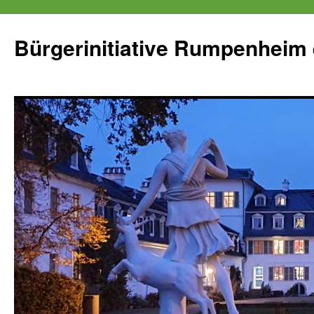
Zum
Inhalt
Bürgerinitiative Rumpenheim 
springen