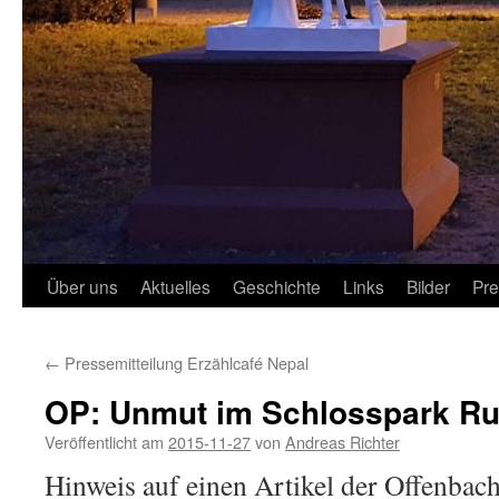
Über uns
Aktuelles
Geschichte
Links
Bilder
Pr
←
Pressemitteilung Erzählcafé Nepal
OP: Unmut im Schlosspark 
Veröffentlicht am
2015-11-27
von
Andreas Richter
Hinweis auf einen Artikel der Offenbach