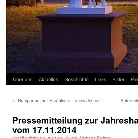
Über uns
Aktuelles
Geschichte
Links
Bilder
Pr
←
Rumpenheimer Erzählcafé ‚Landwirtschaft‘
Autorenl
Pressemitteilung zur Jahres
vom 17.11.2014
Veröffentlicht am
2014-11-21
von
Andreas Richter