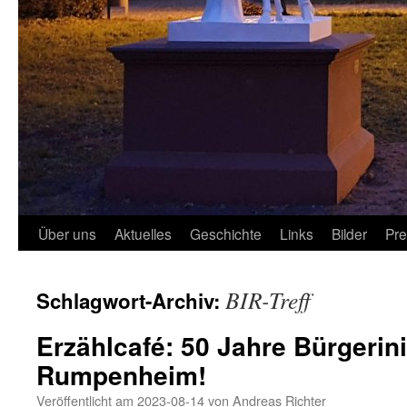
Über uns
Aktuelles
Geschichte
Links
Bilder
Pr
BIR-Treff
Schlagwort-Archiv:
Erzählcafé: 50 Jahre Bürgerini
Rumpenheim!
Veröffentlicht am
2023-08-14
von
Andreas Richter