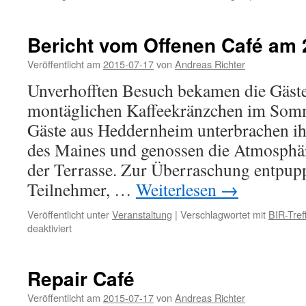
Bericht vom Offenen Café am 
Veröffentlicht am
2015-07-17
von
Andreas Richter
Unverhofften Besuch bekamen die Gäste
montäglichen Kaffeekränzchen im Somm
Gäste aus Heddernheim unterbrachen ih
des Maines und genossen die Atmosphä
der Terrasse. Zur Überraschung entpupp
Teilnehmer, …
Weiterlesen
→
Veröffentlicht unter
Veranstaltung
|
Verschlagwortet mit
BIR-Tref
für
deaktiviert
Bericht
vom
Offenen
Repair Café
Café
am
Veröffentlicht am
2015-07-17
von
Andreas Richter