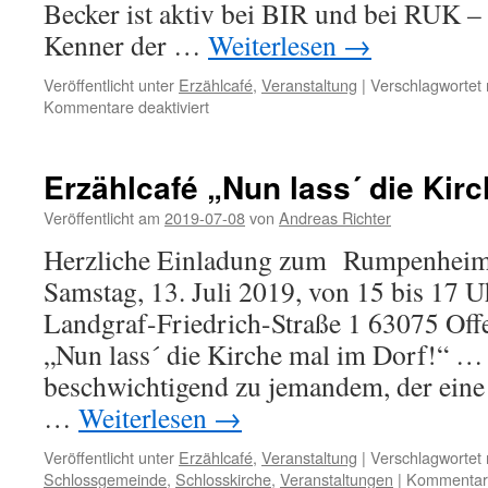
Becker ist aktiv bei BIR und bei RUK –
Kenner der …
Weiterlesen
→
Veröffentlicht unter
Erzählcafé
,
Veranstaltung
|
Verschlagwortet 
für
Kommentare deaktiviert
Erzählcafé
……….
einmal
Erzählcafé „Nun lass´ die Kirc
anders
Veröffentlicht am
2019-07-08
von
Andreas Richter
Herzliche Einladung zum Rumpenheim
Samstag, 13. Juli 2019, von 15 bis 17 
Landgraf-Friedrich-Straße 1 63075 O
„Nun lass´ die Kirche mal im Dorf!“ …
beschwichtigend zu jemandem, der eine 
…
Weiterlesen
→
Veröffentlicht unter
Erzählcafé
,
Veranstaltung
|
Verschlagwortet 
Schlossgemeinde
,
Schlosskirche
,
Veranstaltungen
|
Kommentare