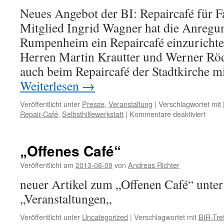
29.
Neues Angebot der BI: Repaircafé für F
Juni
2015
Mitglied Ingrid Wagner hat die Anregu
Rumpenheim ein Repaircafé einzurichten
Herren Martin Krautter und Werner Röd
auch beim Repaircafé der Stadtkirche m
Weiterlesen
→
Veröffentlicht unter
Presse
,
Veranstaltung
|
Verschlagwortet mit
für
Repair-Café
,
Selbsthilfewerkstatt
|
Kommentare deaktiviert
Repai
Café
„Offenes Café“
Veröffentlicht am
2013-08-09
von
Andreas Richter
neuer Artikel zum „Offenen Café“ unt
„Veranstaltungen„
Veröffentlicht unter
Uncategorized
|
Verschlagwortet mit
BIR-Tref