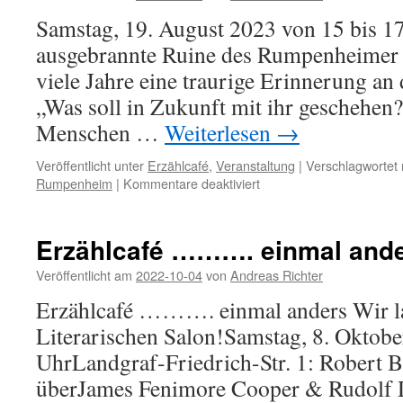
Samstag, 19. August 2023 von 15 bis 1
ausgebrannte Ruine des Rumpenheimer 
viele Jahre eine traurige Erinnerung an 
„Was soll in Zukunft mit ihr geschehen?“
Menschen …
Weiterlesen
→
Veröffentlicht unter
Erzählcafé
,
Veranstaltung
|
Verschlagwortet 
für
Rumpenheim
|
Kommentare deaktiviert
Erzählcafé:
50
Jahre
Erzählcafé ………. einmal and
Bürgerinitiative
Rumpenheim!
Veröffentlicht am
2022-10-04
von
Andreas Richter
Erzählcafé ………. einmal anders Wir l
Literarischen Salon!Samstag, 8. Oktobe
UhrLandgraf-Friedrich-Str. 1: Robert B
überJames Fenimore Cooper & Rudolf 