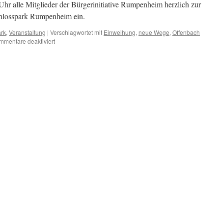
Uhr alle Mitglieder der Bürgerinitiative Rumpenheim herzlich zur
hlosspark Rumpenheim ein.
rk
,
Veranstaltung
|
Verschlagwortet mit
Einweihung
,
neue Wege
,
Offenbach
für
mmentare deaktiviert
Einweihung
der
neuen
Wege
im
Schlosspark