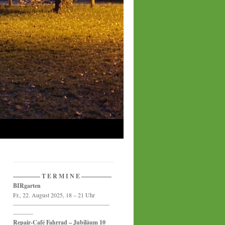
————– T E R M I N E —————
BIRgarten
Fr., 22. August 2025, 18 – 21 Uhr
————————————————
———-
Repair-Café Fahrrad – Jubiläum 10