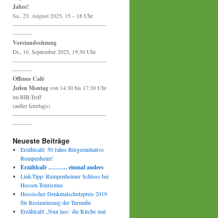
Jahre!
Sa., 23. August 2025, 15 – 18 Uhr
————————————————
———-
Vorstandssitzung
Di., 16. September 2025, 19:30 Uhr
————————————————
———-
Offenes Café
Jeden Montag
von 14:30 bis 17:30 Uhr
im BIR-Treff
(außer feiertags)
————————————————
———-
Neueste Beiträge
Erzählcafé: 50 Jahre Bürgerinitiative
Rumpenheim!
Erzählcafé ………. einmal anders
Link-Tipp: Rumpenheimer Schloss bei
Hessen-Tourismus
Hessischer Denkmalschutzpreis 2019
für Restaurierung der Turmuhr
Erzählcafé „Nun lass´ die Kirche mal