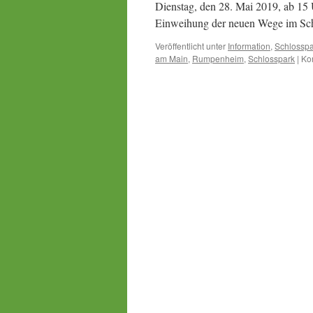
Dienstag, den 28. Mai 2019, ab 15 
Einweihung der neuen Wege im Sc
Veröffentlicht unter
Information
,
Schlosspa
am Main
,
Rumpenheim
,
Schlosspark
|
Ko