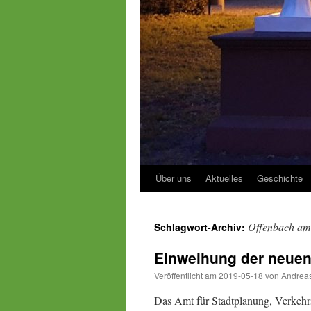
Über uns
Aktuelles
Geschichte
Offenbach am
Schlagwort-Archiv:
Einweihung der neue
Veröffentlicht am
2019-05-18
von
Andreas
Das Amt für Stadtplanung, Verkehr